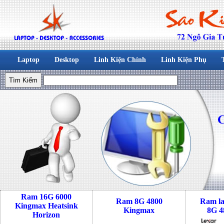
Laptop
Desktop
Linh Kiện Chính
Linh Kiện Phụ
Ram 16G 6000
Ram 8G 4800
Ram l
Kingmax Heatsink
Kingmax
8G 4
Horizon