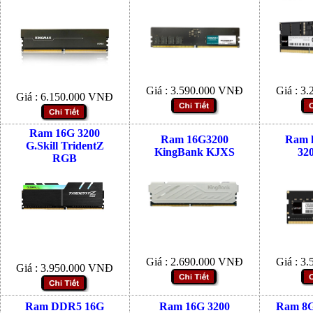
Giá :
3.590.000
VNĐ
Giá :
3.
Giá :
6.150.000
VNĐ
Ram 16G 3200
Ram 16G3200
Ram 
G.Skill TridentZ
KingBank KJXS
32
RGB
Giá :
2.690.000
VNĐ
Giá :
3.
Giá :
3.950.000
VNĐ
Ram DDR5 16G
Ram 16G 3200
Ram 8G