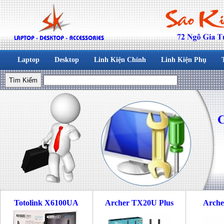
Laptop
Desktop
Linh Kiện Chính
Linh Kiện Phụ
Totolink X6100UA
Archer TX20U Plus
Arche