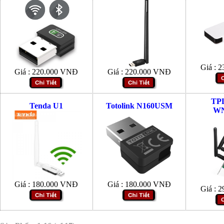
Giá :
2
Giá :
220.000
VNĐ
Giá :
220.000
VNĐ
TPL
Tenda U1
Totolink N160USM
W
Giá :
180.000
VNĐ
Giá :
180.000
VNĐ
Giá :
2