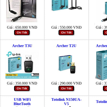
Giá :
650.000
VNĐ
Giá :
550.000
VNĐ
Giá :
3
Archer T3U
Archer T2U
Arche
Giá :
350.000
VNĐ
Giá :
290.000
VNĐ
Giá :
3
USB WiFi
Totolink N150UA-
Totol
BlueTooth
V5