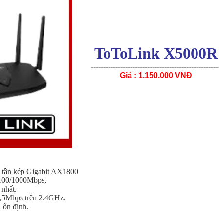
ToToLink X5000R
----------------------------------------------------
Giá : 1.150.000 VNĐ
 tần kép Gigabit AX1800
100/1000Mbps,
 nhất.
,5Mbps trên 2.4GHz.
 ổn định.