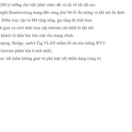
0 lý tưởng cho việc phát video 4K và tải về tốc độ cao.
nghệ Beamforming mang đến vùng phủ Wi-Fi ấn tượng và kết nối ổn định.
 Điểm truy cập và Mở rộng sóng, gia tăng độ linh hoạt.
 gian và cách thức truy cập internet của thiết bị kết nối.
o khách và đảm bảo bảo mật cho mạng chính.
ping, Bridge, andvà Tag VLAN nhằm tối ưu hóa luồng IPTV.
nternet phiên bản 6 mới nhất).
n, tiết kiệm không gian và phù hợp với nhiều dạng trang trí.