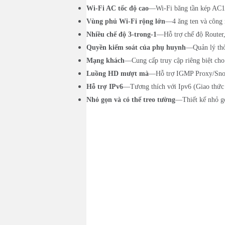
Wi-Fi AC tốc độ cao
—Wi-Fi băng tần kép AC120
Vùng phủ Wi-Fi rộng lớn
—4 ăng ten và công 
Nhiều chế độ 3-trong-1
—Hỗ trợ chế độ Router,
Quyền kiểm soát của phụ huynh
—Quản lý thời
Mạng khách
—Cung cấp truy cập riêng biệt ch
Luồng HD mượt mà
—Hỗ trợ IGMP Proxy/Snoo
Hỗ trợ IPv6
—Tương thích với Ipv6 (Giao thức I
Nhỏ gọn và có thể treo tường
—Thiết kế nhỏ gọ